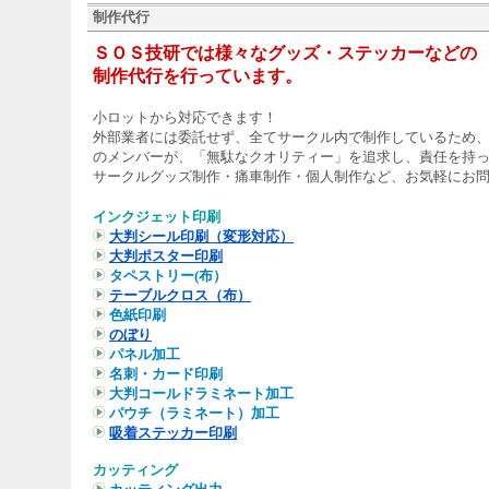
制作代行
ＳＯＳ技研では様々なグッズ・ステッカーなどの
制作代行を行っています。
小ロットから対応できます！
外部業者には委託せず、全てサークル内で制作しているため
のメンバーが、「無駄なクオリティー」を追求し、責任を持
サークルグッズ制作・痛車制作・個人制作など、お気軽にお
インクジェット印刷
大判シール印刷（変形対応）
大判ポスター印刷
タペストリー
(布）
テーブルクロス（布）
色紙印刷
のぼり
パネル加工
名刺・カード印刷
大判コールドラミネート加工
パウチ（ラミネート）加工
吸着ステッカー印刷
カッティング